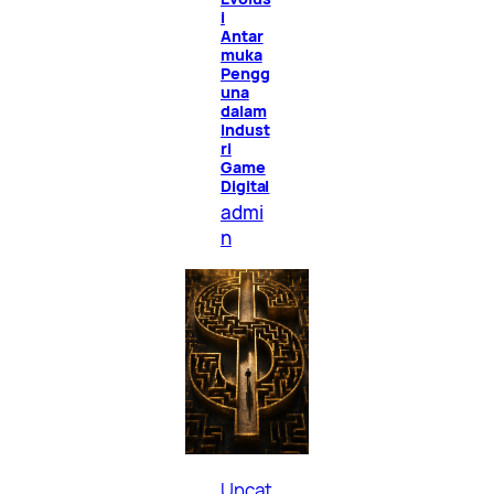
i
Antar
muka
Pengg
una
dalam
Indust
ri
Game
Digital
admi
n
Uncat