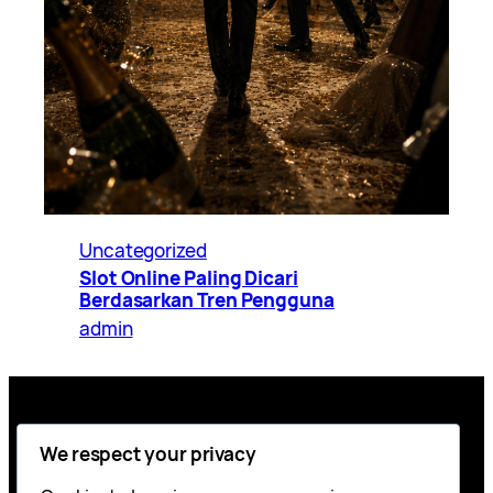
Uncategorized
Slot Online Paling Dicari
Berdasarkan Tren Pengguna
admin
At Spiel, every click is an adventure in the
We respect your privacy
gaming world. Whether you’re a casual or