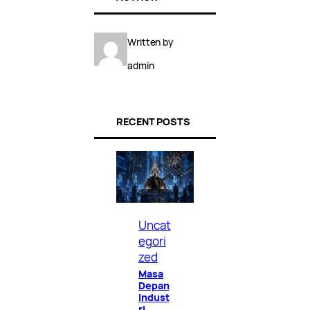
Written by
admin
RECENT POSTS
Uncat
egori
zed
Masa
Depan
Indust
ri