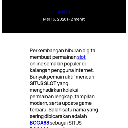
admin
Mei 16, 2026
1–2 menit
Perkembangan hiburan digital
membuat permainan
slot
online semakin populer di
kalangan pengguna internet.
Banyak pemain aktif mencari
SITUS SLOT
yang
menghadirkan koleksi
permainan lengkap, tampilan
modern, serta update game
terbaru. Salah satu nama yang
sering dibicarakan adalah
BOGA88
sebagai SITUS