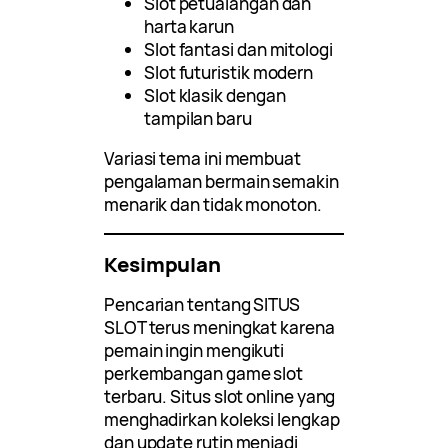
Slot petualangan dan
harta karun
Slot fantasi dan mitologi
Slot futuristik modern
Slot klasik dengan
tampilan baru
Variasi tema ini membuat
pengalaman bermain semakin
menarik dan tidak monoton.
Kesimpulan
Pencarian tentang SITUS
SLOT terus meningkat karena
pemain ingin mengikuti
perkembangan game slot
terbaru. Situs slot online yang
menghadirkan koleksi lengkap
dan update rutin menjadi