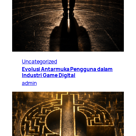
Uncategorized
Evolusi Antarmuka Pengguna dalam
Industri Game Digital
admin