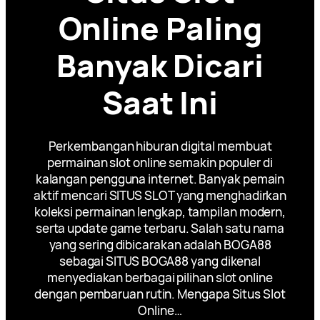
Online Paling
Banyak Dicari
Saat Ini
Perkembangan hiburan digital membuat
permainan slot online semakin populer di
kalangan pengguna internet. Banyak pemain
aktif mencari SITUS SLOT yang menghadirkan
koleksi permainan lengkap, tampilan modern,
serta update game terbaru. Salah satu nama
yang sering dibicarakan adalah BOGA88
sebagai SITUS BOGA88 yang dikenal
menyediakan berbagai pilihan slot online
dengan pembaruan rutin. Mengapa Situs Slot
Online…