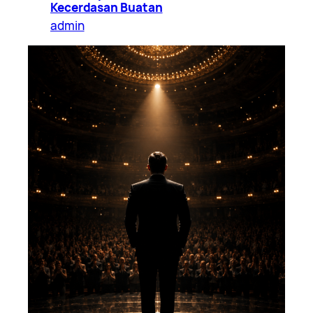
Kecerdasan Buatan
admin